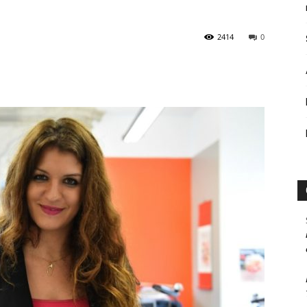
2414
0