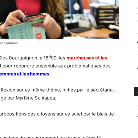
s et hommes
H
 Clos Bourguignon, à 18
00, les
marcheuses et les
nt pour répondre ensemble aux problématiques des
s femmes et les hommes
.
éflexion sur ce même thème, initiés par le secrétariat
igé par Marlène Schiappa.
 propositions des citoyens sur ce sujet par le biais de
les actions du gouvernement en termes d’égalité