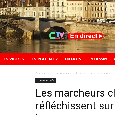
EN VIDÉO
EN PLATEAU
EN MOTS
EN DESSIN
Accueil
Communiqués
Les marcheurs chalonnais 
Communiqués
Les marcheurs c
réfléchissent sur