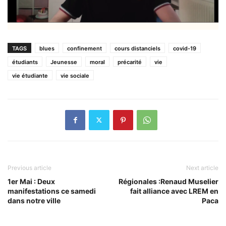
TAGS
blues
confinement
cours distanciels
covid-19
étudiants
Jeunesse
moral
précarité
vie
vie étudiante
vie sociale
Previous article
Next article
1er Mai : Deux
Régionales :Renaud Muselier
manifestations ce samedi
fait alliance avec LREM en
dans notre ville
Paca