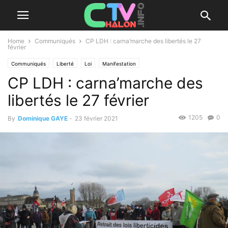
Home
Communiqués
CP LDH : carna’marche des libertés le 27
février
Communiqués
Liberté
Loi
Manifestation
CP LDH : carna’marche des
libertés le 27 février
1205
0
By
Dominique GAYE
-
23 février 2021