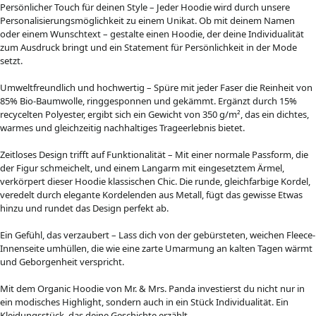
Persönlicher Touch für deinen Style – Jeder Hoodie wird durch unsere
Personalisierungsmöglichkeit zu einem Unikat. Ob mit deinem Namen
oder einem Wunschtext – gestalte einen Hoodie, der deine Individualität
zum Ausdruck bringt und ein Statement für Persönlichkeit in der Mode
setzt.
Umweltfreundlich und hochwertig – Spüre mit jeder Faser die Reinheit von
85% Bio-Baumwolle, ringgesponnen und gekämmt. Ergänzt durch 15%
recycelten Polyester, ergibt sich ein Gewicht von 350 g/m², das ein dichtes,
warmes und gleichzeitig nachhaltiges Trageerlebnis bietet.
Zeitloses Design trifft auf Funktionalität – Mit einer normale Passform, die
der Figur schmeichelt, und einem Langarm mit eingesetztem Ärmel,
verkörpert dieser Hoodie klassischen Chic. Die runde, gleichfarbige Kordel,
veredelt durch elegante Kordelenden aus Metall, fügt das gewisse Etwas
hinzu und rundet das Design perfekt ab.
Ein Gefühl, das verzaubert – Lass dich von der gebürsteten, weichen Fleece-
Innenseite umhüllen, die wie eine zarte Umarmung an kalten Tagen wärmt
und Geborgenheit verspricht.
Mit dem Organic Hoodie von Mr. & Mrs. Panda investierst du nicht nur in
ein modisches Highlight, sondern auch in ein Stück Individualität. Ein
Kleidungsstück, das deine Geschichte erzählt.