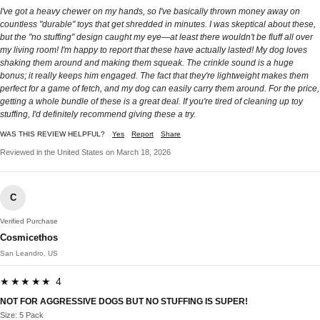
I've got a heavy chewer on my hands, so I've basically thrown money away on
countless "durable" toys that get shredded in minutes. I was skeptical about these,
but the "no stuffing" design caught my eye—at least there wouldn't be fluff all over
my living room! I'm happy to report that these have actually lasted! My dog loves
shaking them around and making them squeak. The crinkle sound is a huge
bonus; it really keeps him engaged. The fact that they're lightweight makes them
perfect for a game of fetch, and my dog can easily carry them around. For the price,
getting a whole bundle of these is a great deal. If you're tired of cleaning up toy
stuffing, I'd definitely recommend giving these a try.
WAS THIS REVIEW HELPFUL?
Yes
Report
Share
Reviewed in the United States on March 18, 2026
C
Verified Purchase
Cosmicethos
San Leandro, US
★★★★★ 4
NOT FOR AGGRESSIVE DOGS BUT NO STUFFING IS SUPER!
Size: 5 Pack