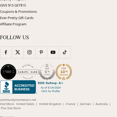
GIVE $15 GET$15
Coupons & Promotions
Ever-Pretty Gift Cards
Affiliate Program
FOLLOW US
communitymontessori.net
(opens
(opens
(opens
(opens
(opens
Visit More:
United States
|
United Kingdom
|
France
|
German
|
Australia
|
(opens
in
in
in
in
in
Plus Size Store
in
new
new
new
new
new
new
window)
window)
window)
window)
windo