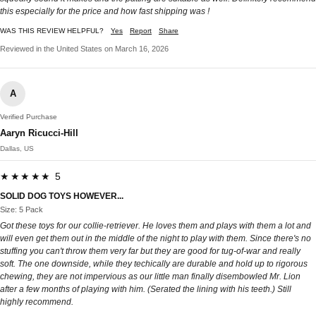
this especially for the price and how fast shipping was !
WAS THIS REVIEW HELPFUL?
Yes
Report
Share
Reviewed in the United States on March 16, 2026
A
Verified Purchase
Aaryn Ricucci-Hill
Dallas, US
★★★★★ 5
SOLID DOG TOYS HOWEVER...
Size: 5 Pack
Got these toys for our collie-retriever. He loves them and plays with them a lot and
will even get them out in the middle of the night to play with them. Since there's no
stuffing you can't throw them very far but they are good for tug-of-war and really
soft. The one downside, while they techically are durable and hold up to rigorous
chewing, they are not impervious as our little man finally disembowled Mr. Lion
after a few months of playing with him. (Serated the lining with his teeth.) Still
highly recommend.