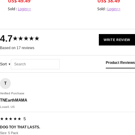
US$ 49.49
US$ 38.49
Sold :
Login>>
Sold :
Login>>
4.7
★★★★★
WRITE REVIEW
Based on 17 reviews
Product Reviews
Sort
T
Verified Purchase
TNEarthMAMA
Lowell, US
★★★★★ 5
DOG TOY THAT LASTS.
Size: 5 Pack