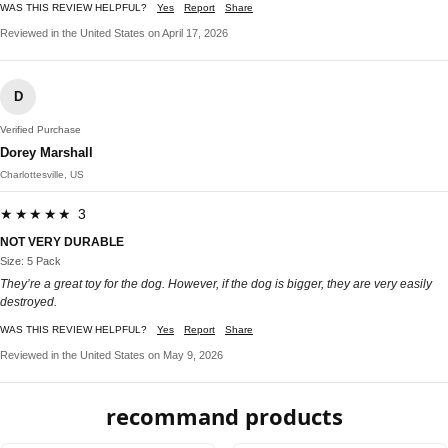
WAS THIS REVIEW HELPFUL?
Yes
Report
Share
Reviewed in the United States on April 17, 2026
D
Verified Purchase
Dorey Marshall
Charlottesville, US
★★★★★ 3
NOT VERY DURABLE
Size: 5 Pack
They’re a great toy for the dog. However, if the dog is bigger, they are very easily
destroyed.
WAS THIS REVIEW HELPFUL?
Yes
Report
Share
Reviewed in the United States on May 9, 2026
recommand products