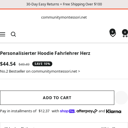
30-Day Easy Returns + Free Shipping Over $100
CONTENT
communitymontessori.net
communitymontessori.net
0
0
Navigation
Personalisierter Hoodie Fahrlehrer Herz
Sale
$44.54
Regular
$49.49
SAVE 10%
price
price
No.2 Bestseller on communitymontessori.net >
ADD TO CART
Pay in installments of
$12.37
with
,
and