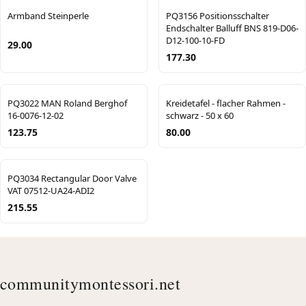
Armband Steinperle
PQ3156 Positionsschalter
Endschalter Balluff BNS 819-D06-
D12-100-10-FD
29.00
177.30
PQ3022 MAN Roland Berghof
Kreidetafel - flacher Rahmen -
16-0076-12-02
schwarz - 50 x 60
123.75
80.00
PQ3034 Rectangular Door Valve
VAT 07512-UA24-ADI2
215.55
communitymontessori.net