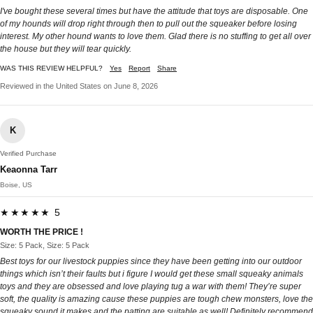
I've bought these several times but have the attitude that toys are disposable. One
of my hounds will drop right through then to pull out the squeaker before losing
interest. My other hound wants to love them. Glad there is no stuffing to get all over
the house but they will tear quickly.
WAS THIS REVIEW HELPFUL?
Yes
Report
Share
Reviewed in the United States on June 8, 2026
K
Verified Purchase
Keaonna Tarr
Boise, US
★★★★★ 5
WORTH THE PRICE !
Size: 5 Pack, Size: 5 Pack
Best toys for our livestock puppies since they have been getting into our outdoor
things which isn’t their faults but i figure I would get these small squeaky animals
toys and they are obsessed and love playing tug a war with them! They’re super
soft, the quality is amazing cause these puppies are tough chew monsters, love the
squeaky sound it makes and the patting are suitable as well! Definitely recommend