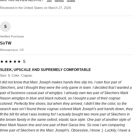
WAS THIS REVIEW HELPFUL?
Yes
Report
Share
Reviewed in the United States on March 27, 2026
S
Verified Purchase
SirTW
Massapequa, US
★★★★★ 5
SLEEK, UPSCALE AND SUPREMELY COMFORTABLE
Size: 9, Color: Cognac
I did not know that Marc Joseph makes hands free slip ins. I own four pair of
Skechers, and I thought they were the only game in town. I decided that I wanted a
pair of business casual pair of wingtips. I already own two pair of Skechers Mark
Nason wingtips in blue and black nubuck, so I bought a pair of their cognac
colored. Perfectly fine shoes, but when they arrived, I didn't like the color, so the
search was on! I found these cognac-colored Mark Joseph's and hands down, they
fit the bill for what I was looking for! I actually bought two more pair of Skechers in
the brown family in the same oxford, elastic lace style: One pair of another style of
their Mark Nason line and one pair of their Garza line. So now I am comparing
three pair of Skechers to the Marc Joseph's. Obsessive, I know :). Luckily, I have a