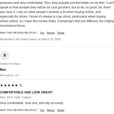
purposes and very comfortable. Plus, they actually just feel better on my feet. I can't
speak to how durable they will be as I just got them, but so far, so good. So, there
you have it. I rely on other people's reviews a lot when buying online, and
especially for shoes. I know it's always a crap shoot, particularly when buying
shoes online, so I hope this review helps. Everybody's feet are different, but I highly
recommend these.
WAS THIS REVIEW HELPFUL?
Yes
Report
Share
Reviewed in the United States on March 15, 2025
B
Verified Purchase
Ben
Birmingham, US
★★★★★ 5
COMFORTABLE AND LOOK GREAT!
Size: 10.5, Color: Cognac
Very comfortable, look nice, and slip on easily.
WAS THIS REVIEW HELPFUL?
Yes
Report
Share