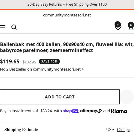
30-Day Easy Returns + Free Shipping Over $100
TO
communitymontessori.net
communitymontessori.net
CONTENT
0
0
Navigation
Ballenbak met 400 ballen, 90x90x40 cm, fluweel lila: wit,
babyroze parelmoer, zeemeermineffect
Sale
$119.65
Regular
$132.95
SAVE 10%
price
price
No.2 Bestseller on communitymontessori.net >
ADD TO CART
Pay in installments of
$33.24
with
,
and
Shipping Estimate
USA
Change