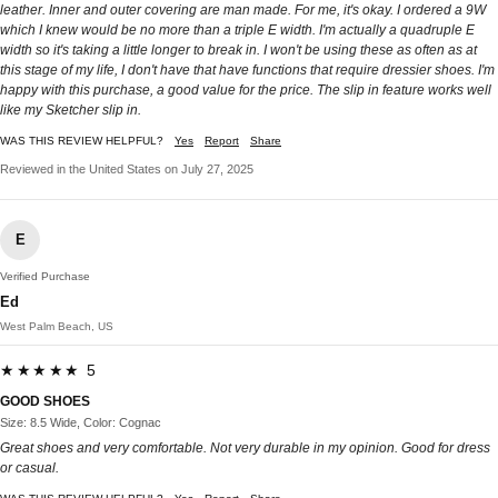
leather. Inner and outer covering are man made. For me, it's okay. I ordered a 9W
which I knew would be no more than a triple E width. I'm actually a quadruple E
width so it's taking a little longer to break in. I won't be using these as often as at
this stage of my life, I don't have that have functions that require dressier shoes. I'm
happy with this purchase, a good value for the price. The slip in feature works well
like my Sketcher slip in.
WAS THIS REVIEW HELPFUL?
Yes
Report
Share
Reviewed in the United States on July 27, 2025
E
Verified Purchase
Ed
West Palm Beach, US
★★★★★ 5
GOOD SHOES
Size: 8.5 Wide, Color: Cognac
Great shoes and very comfortable. Not very durable in my opinion. Good for dress
or casual.