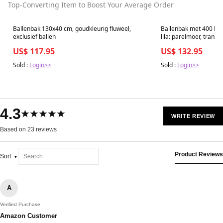
Top-Converting Item to Boost Your Average Order
Best in 7 days
Best in 7 days
Ballenbak 130x40 cm, goudkleurig fluweel,
Ballenbak met 400 bal
exclusief ballen
lila: parelmoer, transp
US$ 117.95
US$ 132.95
Sold :
Login>>
Sold :
Login>>
4.3
★★★★★
WRITE REVIEW
Based on 23 reviews
Product Reviews
Sort
A
Verified Purchase
Amazon Customer