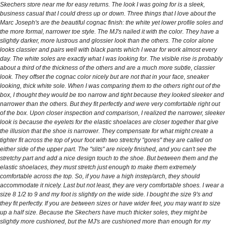
Skechers store near me for easy returns. The look I was going for is a sleek,
business casual that I could dress up or down. Three things that I love about the
Marc Joseph's are the beautiful cognac finish: the white yet lower profile soles and
the more formal, narrower toe style. The MJ's nailed it with the color. They have a
slightly darker, more lustrous and glossier look than the others. The color alone
looks classier and pairs well with black pants which I wear for work almost every
day. The white soles are exactly what I was looking for. The visible rise is probably
about a third of the thickness of the others and are a much more subtle, classier
look. They offset the cognac color nicely but are not that in your face, sneaker
looking, thick white sole. When I was comparing them to the others right out of the
box, I thought they would be too narrow and tight because they looked sleeker and
narrower than the others. But they fit perfectly and were very comfortable right out
of the box. Upon closer inspection and comparison, I realized the narrower, sleeker
look is because the eyelets for the elastic shoelaces are closer together that give
the illusion that the shoe is narrower. They compensate for what might create a
tighter fit across the top of your foot with two stretchy "gores" they are called on
either side of the upper part. The "slits" are nicely finished, and you can't see the
stretchy part and add a nice design touch to the shoe. But between them and the
elastic shoelaces, they must stretch just enough to make them extremely
comfortable across the top. So, if you have a high instep/arch, they should
accommodate it nicely. Last but not least, they are very comfortable shoes. I wear a
size 8 1/2 to 9 and my foot is slightly on the wide side. I bought the size 9's and
they fit perfectly. If you are between sizes or have wider feet, you may want to size
up a half size. Because the Skechers have much thicker soles, they might be
slightly more cushioned, but the MJ's are cushioned more than enough for my