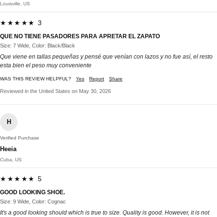
Louisville, US
★★★★★ 3
QUE NO TIENE PASADORES PARA APRETAR EL ZAPATO
Size: 7 Wide, Color: Black/Black
Que viene en tallas pequeñas y pensé que venían con lazos y no fue así, el resto
esta bien el peso muy conveniente
WAS THIS REVIEW HELPFUL?
Yes
Report
Share
Reviewed in the United States on May 30, 2026
H
Verified Purchase
Heeia
Cuba, US
★★★★★ 5
GOOD LOOKING SHOE.
Size: 9 Wide, Color: Cognac
It's a good looking should which is true to size. Quality is good. However, it is not