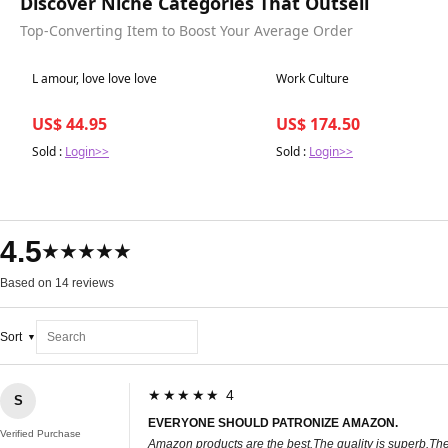
Discover Niche Categories That Outsell
Top-Converting Item to Boost Your Average Order
Best in 7 days
Best in 7 days
L amour, love love love
Work Culture
US$ 44.95
US$ 174.50
Sold :
Login>>
Sold :
Login>>
4.5
★★★★★
Based on 14 reviews
Sort
★★★★★ 4
S
EVERYONE SHOULD PATRONIZE AMAZON.
Verified Purchase
Amazon products are the best.The quality is superb.The 