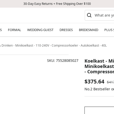
30-Day Easy Returns + Free Shipping Over $100
S
FORMAL
WEDDING GUEST
DRESSES
BRIDESMAID
PLUS 
 & Drinken - Minikoelkast - 110-240V - Compressorkoeler - Autokoelkast - 40L
Koelkast - M
SKU:
75528085027
Minikoelkast
- Compressor
Sale
$375.64
Reg
$41
pric
No.2 Bestseller 
price