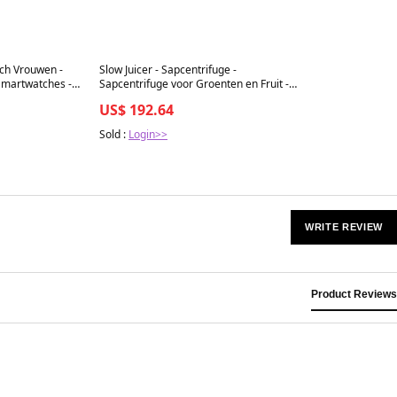
Best in 7 days
ch Vrouwen -
Slow Juicer - Sapcentrifuge -
martwatches -
Sapcentrifuge voor Groenten en Fruit -
stof Monitor - 14
Sapmaker - 3PK - 2200W - Heavy Duty -
US$ 192.64
rt
Commercial Grade - Timer Blender -
Mixer - Sapcentrifuge - Fruit Food
Sold :
Login>>
Processor - Ijs Smoothies - BPA Vrije 2L
Pot - Grijs
WRITE REVIEW
Product Reviews