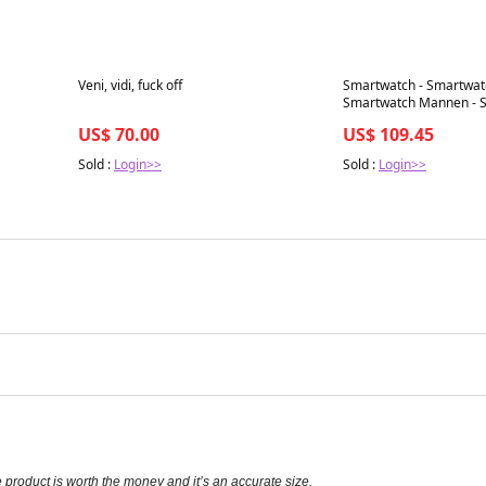
Best in 7 days
Best in 7 days
Veni, vidi, fuck off
Smartwatch - Smartwat
Smartwatch Mannen - S
Waterdicht - Bloed Zuur
US$ 70.00
US$ 109.45
dagen batterijduur- Zwa
Sold :
Login>>
Sold :
Login>>
product is worth the money and it’s an accurate size.