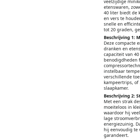
veelzijdige minik
etenswaren, zowe
40 liter biedt de
en vers te houde
snelle en efficin
tot 20 graden, ge
Beschrijving 1: 
Deze compacte en 
dranken en etens
capaciteit van 40
benodigdheden fr
compressortechno
instelbaar temper
verschillende toe
kampeertrips, of 
slaapkamer.
Beschrijving 2: St
Met een strak de
moeiteloos in kle
waardoor hij veel
lage stroomverbr
energiezuinig. Da
hij eenvoudig te
garandeert.