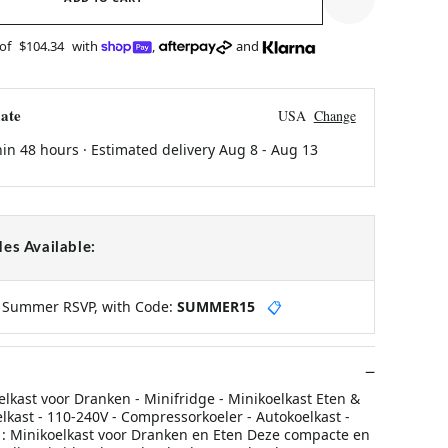
 of
$104.34
with
,
and
ate
USA
Change
hin 48 hours · Estimated delivery
Aug 8
-
Aug 13
es Available:
y Summer RSVP, with Code:
SUMMER15
📋
elkast voor Dranken - Minifridge - Minikoelkast Eten &
lkast - 110-240V - Compressorkoeler - Autokoelkast -
1: Minikoelkast voor Dranken en Eten Deze compacte en