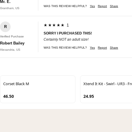
Mr. E.
WAS THIS REVIEW HELPFUL?
Yes
Report
Share
Grantham, US
★★★★★ 1
R
SORRY I PURCHASED THIS!
Verified Purchase
Certainly NOT an adult size!
Robert Bailey
WAS THIS REVIEW HELPFUL?
Yes
Report
Share
Alexandria, US
Corset Black M
Xtend It Kit - Swirl - UR3 - F
46.50
24.95