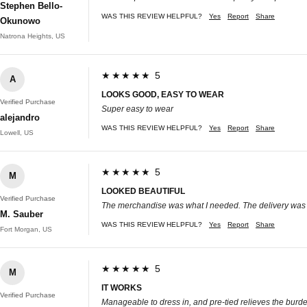
Stephen Bello-
WAS THIS REVIEW HELPFUL?
Yes
Report
Share
Okunowo
Natrona Heights, US
★★★★★ 5
A
LOOKS GOOD, EASY TO WEAR
Verified Purchase
Super easy to wear
alejandro
WAS THIS REVIEW HELPFUL?
Yes
Report
Share
Lowell, US
★★★★★ 5
M
LOOKED BEAUTIFUL
Verified Purchase
The merchandise was what I needed. The delivery was no
M. Sauber
WAS THIS REVIEW HELPFUL?
Yes
Report
Share
Fort Morgan, US
★★★★★ 5
M
IT WORKS
Verified Purchase
Manageable to dress in, and pre-tied relieves the burden