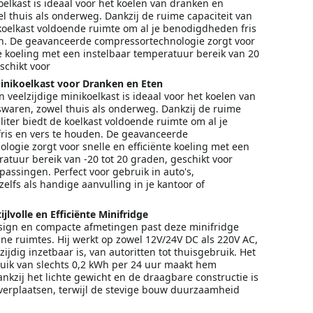
oelkast is ideaal voor het koelen van dranken en
l thuis als onderweg. Dankzij de ruime capaciteit van
 koelkast voldoende ruimte om al je benodigdheden fris
n. De geavanceerde compressortechnologie zorgt voor
te koeling met een instelbaar temperatuur bereik van 20
schikt voor
Minikoelkast voor Dranken en Eten
veelzijdige minikoelkast is ideaal voor het koelen van
waren, zowel thuis als onderweg. Dankzij de ruime
 liter biedt de koelkast voldoende ruimte om al je
is en vers te houden. De geavanceerde
logie zorgt voor snelle en efficiënte koeling met een
atuur bereik van -20 tot 20 graden, geschikt voor
passingen. Perfect voor gebruik in auto's,
zelfs als handige aanvulling in je kantoor of
ijlvolle en Efficiënte Minifridge
sign en compacte afmetingen past deze minifridge
ine ruimtes. Hij werkt op zowel 12V/24V DC als 220V AC,
zijdig inzetbaar is, van autoritten tot thuisgebruik. Het
uik van slechts 0,2 kWh per 24 uur maakt hem
nkzij het lichte gewicht en de draagbare constructie is
 verplaatsen, terwijl de stevige bouw duurzaamheid