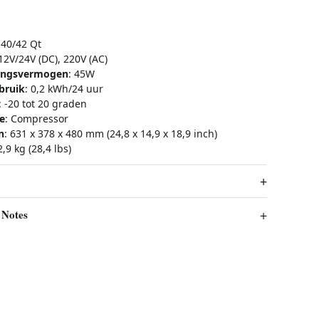
 40/42 Qt
 12V/24V (DC), 220V (AC)
gangsvermogen
: 45W
bruik
: 0,2 kWh/24 uur
: -20 tot 20 graden
e
: Compressor
n
: 631 x 378 x 480 mm (24,8 x 14,9 x 18,9 inch)
2,9 kg (28,4 lbs)
 Notes