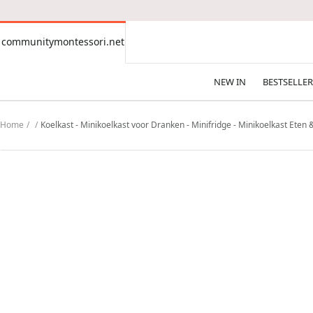
CONTENT
communitymontessori.net
communitymontessori.net
NEW IN
BESTSELLER
Home
Koelkast - Minikoelkast voor Dranken - Minifridge - Minikoelkast Eten