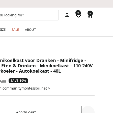
0
0
SIZE
SALE
ABOUT
inikoelkast voor Dranken - Minifridge -
 Eten & Drinken - Minikoelkast - 110-240V
koeler - Autokoelkast - 40L
SAVE 10%
ular
7.38
e
on communitymontessori.net >
ADD TO CART