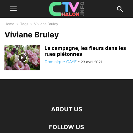
Home
Tags
Viviane Bruley
Viviane Bruley
La campagne, les fleurs dans les
rues piétonnes
Dominique GAYE
-
23 avril 2021
ABOUT US
FOLLOW US