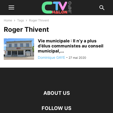
Home
Tags
Roger Thivent
Roger Thivent
Vie municipale : Il n’y a plus
d’élus communistes au conseil
municipal,...
Dominique GAYE
-
27 mai 2020
ABOUT US
FOLLOW US