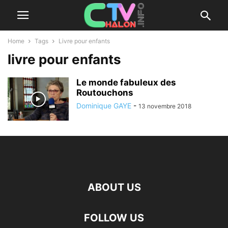
Home
Tags
Livre pour enfants
livre pour enfants
Le monde fabuleux des
Routouchons
Dominique GAYE
-
13 novembre 2018
ABOUT US
FOLLOW US