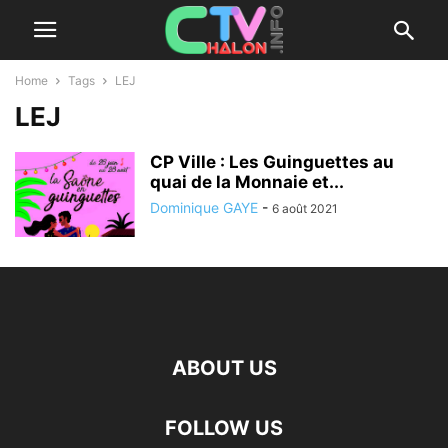
Home
Tags
LEJ
LEJ
CP Ville : Les Guinguettes au
quai de la Monnaie et...
Dominique GAYE
-
6 août 2021
ABOUT US
FOLLOW US