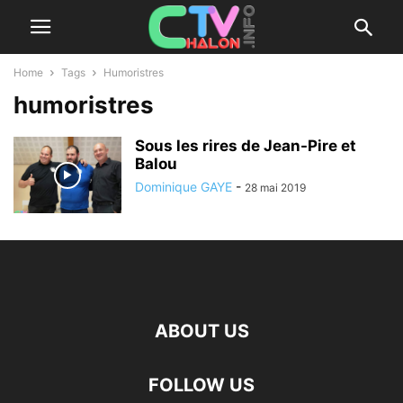
Home
Tags
Humoristres
humoristres
Sous les rires de Jean-Pire et
Balou
Dominique GAYE
-
28 mai 2019
ABOUT US
FOLLOW US