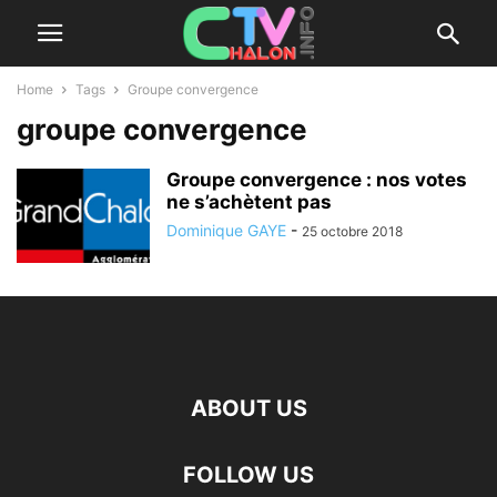
Home
Tags
Groupe convergence
groupe convergence
Groupe convergence : nos votes
ne s’achètent pas
Dominique GAYE
-
25 octobre 2018
ABOUT US
FOLLOW US