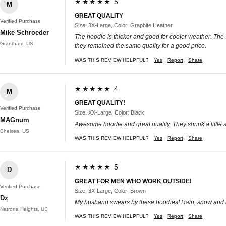
★★★★★ 5
M
GREAT QUALITY
Verified Purchase
Size: 3X-Large, Color: Graphite Heather
Mike Schroeder
The hoodie is thicker and good for cooler weather. The s
Grantham, US
they remained the same quality for a good price.
WAS THIS REVIEW HELPFUL?
Yes
Report
Share
★★★★★ 4
M
GREAT QUALITY!
Verified Purchase
Size: XX-Large, Color: Black
MAGnum
Awesome hoodie and great quality. They shrink a little 
Chelsea, US
WAS THIS REVIEW HELPFUL?
Yes
Report
Share
★★★★★ 5
D
GREAT FOR MEN WHO WORK OUTSIDE!
Verified Purchase
Size: 3X-Large, Color: Brown
Dz
My husband swears by these hoodies! Rain, snow and 
Natrona Heights, US
WAS THIS REVIEW HELPFUL?
Yes
Report
Share