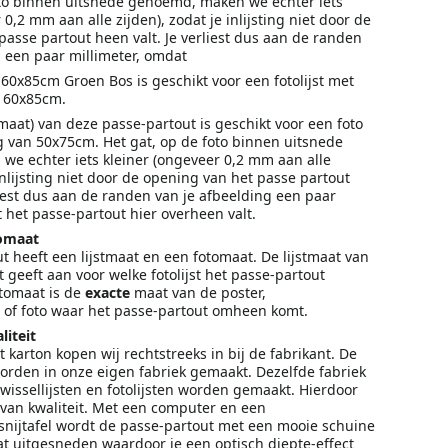
oto binnen uitsnede genoemd, maken we echter iets
 0,2 mm aan alle zijden), zodat je inlijsting niet door de
asse partout heen valt. Je verliest dus aan de randen
g een paar millimeter, omdat
60x85cm Groen Bos is geschikt voor een fotolijst met
n 60x85cm.
aat) van deze passe-partout is geschikt voor een foto
 van 50x75cm. Het gat, op de foto binnen uitsnede
e echter iets kleiner (ongeveer 0,2 mm aan alle
 inlijsting niet door de opening van het passe partout
liest dus aan de randen van je afbeelding een paar
 het passe-partout hier overheen valt.
tomaat
t heeft een lijstmaat en een fotomaat. De lijstmaat van
 geeft aan voor welke fotolijst het passe-partout
otomaat is de
exacte
maat van de poster,
 of foto waar het passe-partout omheen komt.
iteit
 karton kopen wij rechtstreeks in bij de fabrikant. De
orden in onze eigen fabriek gemaakt. Dezelfde fabriek
wissellijsten en fotolijsten worden gemaakt. Hierdoor
 van kwaliteit. Met een computer en een
snijtafel wordt de passe-partout met een mooie schuine
at uitgesneden waardoor je een optisch diepte-effect