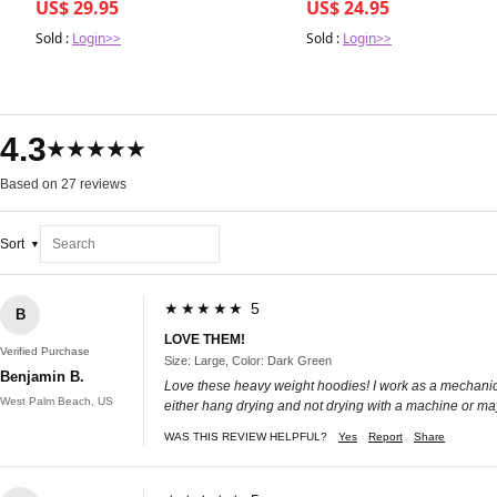
US$ 29.95
US$ 24.95
Sold :
Login>>
Sold :
Login>>
4.3
★★★★★
Based on 27 reviews
Sort
★★★★★ 5
B
LOVE THEM!
Verified Purchase
Size: Large, Color: Dark Green
Benjamin B.
Love these heavy weight hoodies! I work as a mechanic a
West Palm Beach, US
either hang drying and not drying with a machine or may
WAS THIS REVIEW HELPFUL?
Yes
Report
Share