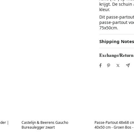
krijgt. De schuin
kleur.
Dit passe-partout
passe-partout vo
75x50cm.
Shipping Notes
Exchange/Return
Best in 7 days
Best in 7 days
eder |
Castelijn & Beerens Gaucho
Passe-Partout 48x68 cm
Bureaulegger zwart
40x50 cm - Groen Bos - 