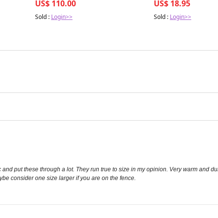
US$ 110.00
US$ 18.95
Sold :
Login>>
Sold :
Login>>
nd put these through a lot. They run true to size in my opinion. Very warm and dur
be consider one size larger if you are on the fence.