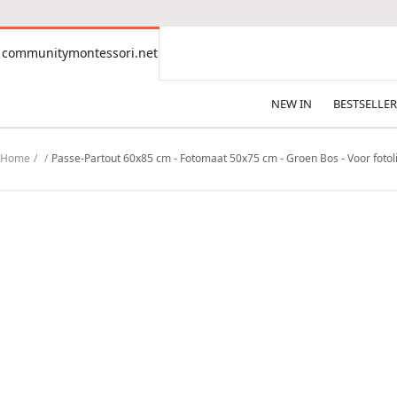
CONTENT
communitymontessori.net
communitymontessori.net
NEW IN
BESTSELLER
Home
Passe-Partout 60x85 cm - Fotomaat 50x75 cm - Groen Bos - Voor fotoli