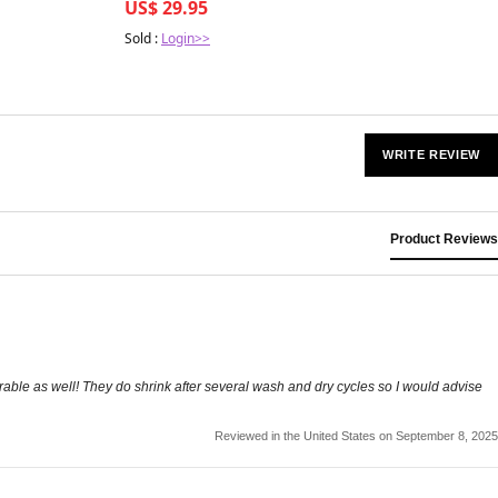
US$ 29.95
Sold :
Login>>
WRITE REVIEW
Product Reviews
able as well! They do shrink after several wash and dry cycles so I would advise
Reviewed in the United States on September 8, 2025