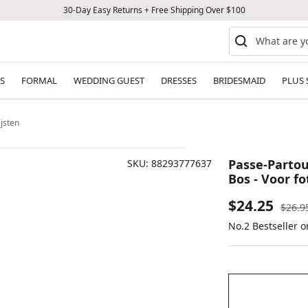
30-Day Easy Returns + Free Shipping Over $100
S
FORMAL
WEDDING GUEST
DRESSES
BRIDESMAID
PLUS 
jsten
Passe-Partou
SKU:
88293777637
Bos - Voor fo
Sale
$24.25
Regul
$26.9
price
No.2 Bestseller 
price