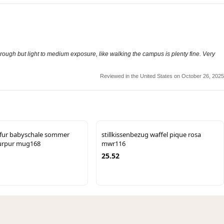
rough but light to medium exposure, like walking the campus is plenty fine. Very
Reviewed in the United States on October 26, 2025
fur babyschale sommer
stillkissenbezug waffel pique rosa
urpur mug168
mwr116
25.52