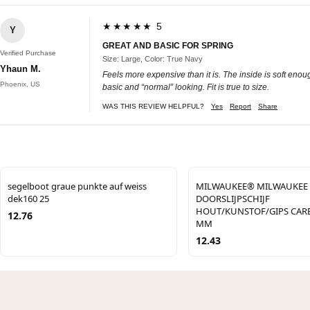
★★★★★ 5
Y
GREAT AND BASIC FOR SPRING
Verified Purchase
Size: Large, Color: True Navy
Yhaun M.
Feels more expensive than it is. The inside is soft eno
Phoenix, US
basic and “normal” looking. Fit is true to size.
WAS THIS REVIEW HELPFUL?
Yes
Report
Share
segelboot graue punkte auf weiss
MILWAUKEE® MILWAUKEE
dek160 25
DOORSLIJPSCHIJF
HOUT/KUNSTOF/GIPS CARBI
12.76
MM
12.43