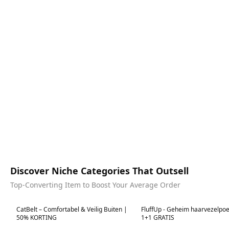
Discover Niche Categories That Outsell
Top-Converting Item to Boost Your Average Order
Best in 7 days
Best in 7 days
CatBelt – Comfortabel & Veilig Buiten |
FluffUp - Geheim haarvezelpo
50% KORTING
1+1 GRATIS