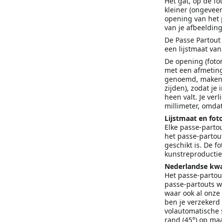
Het gat, op de f
kleiner (ongeveer
opening van het p
van je afbeeldin
De Passe Partout 
een lijstmaat va
De opening (fotom
met een afmeting
genoemd, maken w
zijden), zodat je
heen valt. Je ver
millimeter, omdat
Lijstmaat en fo
Elke passe-partou
het passe-partout
geschikt is. De f
kunstreproductie
Nederlandse kwal
Het passe-partout
passe-partouts w
waar ook al onze 
ben je verzekerd
volautomatische 
rand (45°) op ma