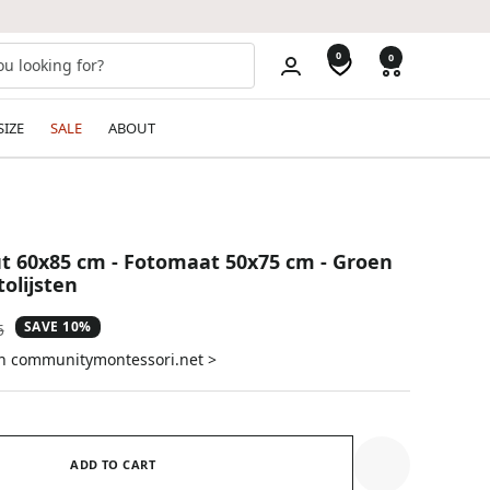
0
0
SIZE
SALE
ABOUT
t 60x85 cm - Fotomaat 50x75 cm - Groen
tolijsten
SAVE 10%
ar
5
on communitymontessori.net >
ADD TO CART