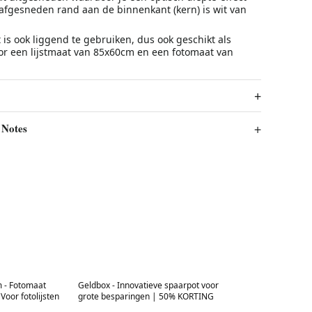
 afgesneden rand aan de binnenkant (kern) is wit van
 is ook liggend te gebruiken, dus ook geschikt als
or een lijstmaat van 85x60cm en een fotomaat van
 Notes
Best in 7 days
 - Fotomaat
Geldbox - Innovatieve spaarpot voor
Voor fotolijsten
grote besparingen | 50% KORTING