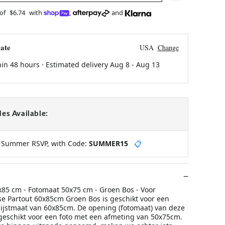
 of
$6.74
with
,
and
ate
USA
Change
hin 48 hours · Estimated delivery
Aug 8
-
Aug 13
es Available:
y Summer RSVP, with Code:
SUMMER15
📋
x85 cm - Fotomaat 50x75 cm - Groen Bos - Voor
sse Partout 60x85cm Groen Bos is geschikt voor een
 lijstmaat van 60x85cm. De opening (fotomaat) van deze
 geschikt voor een foto met een afmeting van 50x75cm.