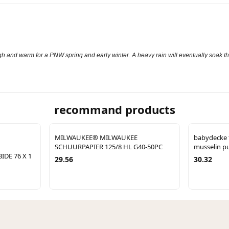
ugh and warm for a PNW spring and early winter. A heavy rain will eventually soak th
recommand products
MILWAUKEE® MILWAUKEE
babydecke 
SCHUURPAPIER 125/8 HL G40-50PC
musselin p
DE 76 X 1
29.56
30.32