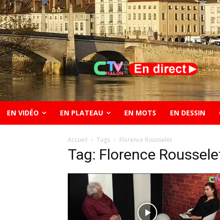
EN VIDÉO
EN PLATEAU
EN MOTS
EN DESSIN
Accueil
Tags
Florence Rousselet
Tag: Florence Roussele