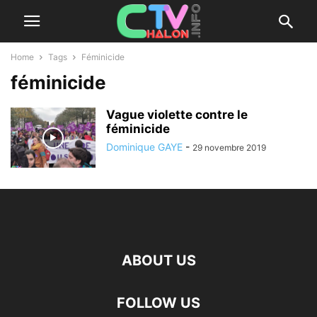
Home
Tags
Féminicide
féminicide
Vague violette contre le
féminicide
Dominique GAYE
-
29 novembre 2019
ABOUT US
FOLLOW US