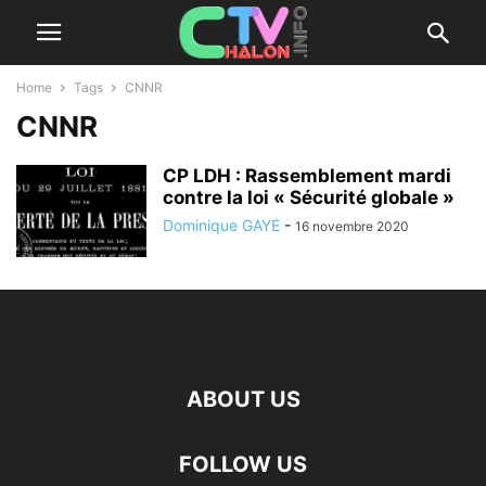
Home
Tags
CNNR
CNNR
CP LDH : Rassemblement mardi
contre la loi « Sécurité globale »
Dominique GAYE
-
16 novembre 2020
ABOUT US
FOLLOW US