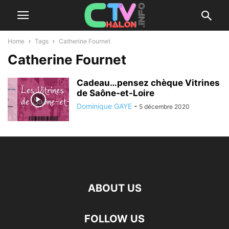
Home
Tags
Catherine Fournet
Catherine Fournet
Cadeau…pensez chèque Vitrines
de Saône-et-Loire
Dominique GAYE
-
5 décembre 2020
ABOUT US
FOLLOW US