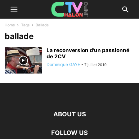
Home
Tags
Ballade
ballade
La reconversion d’un passionné
de 2CV
Dominique GAYE
-
7 juillet 2019
ABOUT US
FOLLOW US