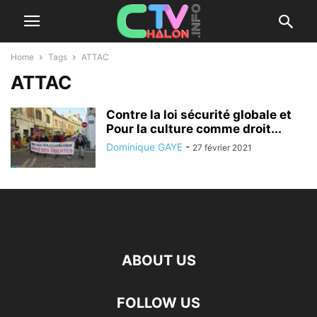
Home
Tags
ATTAC
ATTAC
Contre la loi sécurité globale et
Pour la culture comme droit...
Dominique GAYE
-
27 février 2021
ABOUT US
FOLLOW US