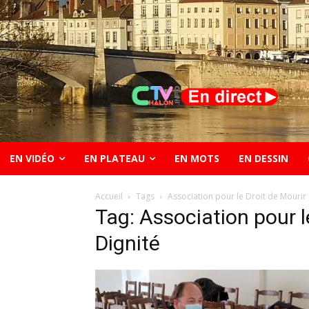
EN VIDÉO
EN PLATEAU
EN MOTS
EN DESSIN
Accueil
Tags
Association pour le Droit de Mourir 
Tag: Association pour l
Dignité