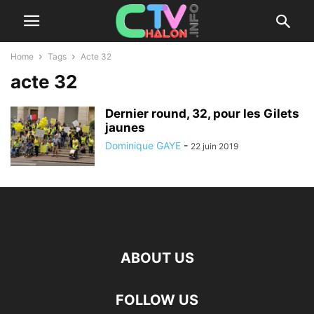
Home
Tags
Acte 32
acte 32
Dernier round, 32, pour les Gilets
jaunes
Dominique GAYE
-
22 juin 2019
ABOUT US
FOLLOW US