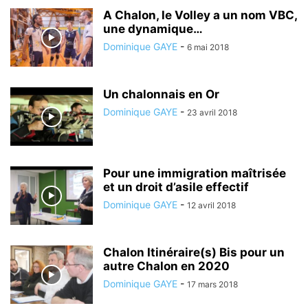
FOOTBALL
GASTRONOMIE
GENDARMERIE
GUERRE
HANDICAP
A Chalon, le Volley a un nom VBC,
une dynamique…
HISTOIRE
HOMMAGE
IMMIGRATION
INFORMATIQUE
INFOS TYPO
Dominique GAYE
-
6 mai 2018
INTERNATIONAL
JEU
JEUNESSE
JUSTICE
L'ACTU PAR LA PHOTO
L'INFO PAR LES MOTS
LA PAROLE EST À VOUS
LDH
LE JT
LÉGISLATIVES
LES EVÉNEMENTS
LES INTERVIEWS D'ANTHONY
Un chalonnais en Or
LIBERTÉ
LOI
LOISIRS
MANIFESTATION
MÉDICAL
Dominique GAYE
-
23 avril 2018
MUNICIPALES
NATURE
NOËL
NON CLASSÉ
OCCUPONS
ORIENT
PARLONS CHALON
PAROLES DE CÉLÉBRITÉS
PATRIMOINE
PCF
PÊCHE
PHILOSOPHIE
POLICE
POLITICS
POLITIQUE
Pour une immigration maîtrisée
PORTRAIT
PRATIQUE/SORTIE
PRÉSIDENTIELLES
PRESSE
et un droit d’asile effectif
RACISME
RÉGIONALES
RELIGION
REPAS
REPORTAGE VIDÉO
Dominique GAYE
-
12 avril 2018
Chalon Itinéraire(s) Bis pour un
autre Chalon en 2020
Dominique GAYE
-
17 mars 2018