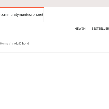
CONTENT
communitymontessori.net
communitymontessori.net
NEW IN
BESTSELLER
Home
Alu Dibond