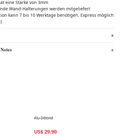
hat eine Stärke von 3mm
nde Wand-Halterungen werden mitgeliefert
tion kann 7 bis 10 Werktage benötigen. Express möglich
)
 Notes
Best in 7 days
Alu-Dibond
US$ 29.90