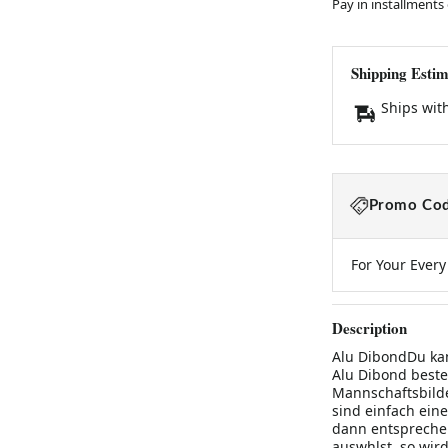
Pay in installments
Shipping Estim
Ships wit
Promo Cod
For Your Ever
Description
Alu DibondDu kan
Alu Dibond beste
Mannschaftsbilde
sind einfach ein
dann entsprechen
auswhlst, so wird