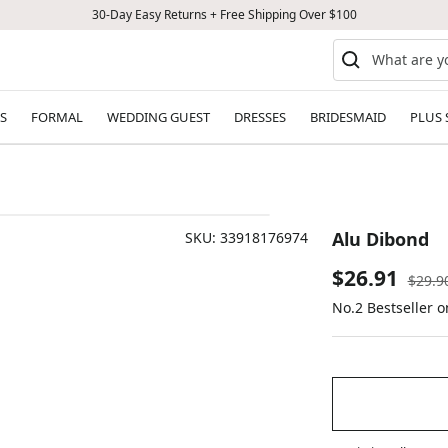
30-Day Easy Returns + Free Shipping Over $100
S
FORMAL
WEDDING GUEST
DRESSES
BRIDESMAID
PLUS 
Alu Dibond
SKU:
33918176974
Sale
$26.91
Regul
$29.9
price
No.2 Bestseller 
price