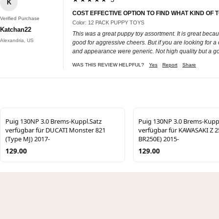
K
COST EFFECTIVE OPTION TO FIND WHAT KIND OF 
Verified Purchase
Color: 12 PACK PUPPY TOYS
Katchan22
This was a great puppy toy assortment. It is great becaus
Alexandria, US
good for aggressive cheers. But if you are looking for 
and appearance were generic. Not high quality but a go
WAS THIS REVIEW HELPFUL?
Yes
Report
Share
Puig 130NP 3.0 Brems-Kuppl.Satz
Puig 130NP 3.0 Brems-Kupp
verfügbar für DUCATI Monster 821
verfügbar für KAWASAKI Z 2
(Type MJ) 2017-
BR250E) 2015-
129.00
129.00