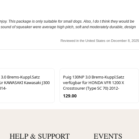
joy. This package is only suitable for small dogs. Also, I do t think they would be
the sound of squeaker were average high pitch, soft and moderately durable, design
Reviewed in the United States on December 8, 2025
 3.0 Brems-Kuppl.Satz
Puig 130NP 3.0 Brems-Kuppl.Satz
für KAWASAKI Kawasaki J300
verfügbar für HONDA VFR 1200 X
014-
Crosstourer (Type SC 70) 2012-
129.00
HELP & SUPPORT
EVENTS