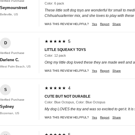
Verified Purchase
Color: 6 pack
Seymourstreet
These little soft dog toys are wonderful for small to m
Belleville, US
Chihuahua/terrier mix, and she loves to play with these 
WAS THIS REVIEW HELPFUL?
Yes
Report
Share
★★★★★ 5
D
LITTLE SQUEAKY TOYS
Verified Purchase
Color: 12 pack
Darlene C.
Omg my little dog loved these they are made well and a 
West Palm Beach, US
WAS THIS REVIEW HELPFUL?
Yes
Report
Share
★★★★★ 4
S
CUTE BUT NOT DURABLE
Verified Purchase
Color: Blue Octopus, Color: Blue Octopus
Sydney
My dog LOVES the toy and was so excited to get it. It is
Bozeman, US
WAS THIS REVIEW HELPFUL?
Yes
Report
Share
★★★★★ 5