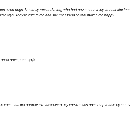
edium sized dogs. I recently rescued a dog who had never seen a toy, nor did she kn
little toys. They’re cute to me and she likes them so that makes me happy.
great price point. 👍👍
 so cute…but not durable like advertised. My chewer was able to rip a hole by the ev