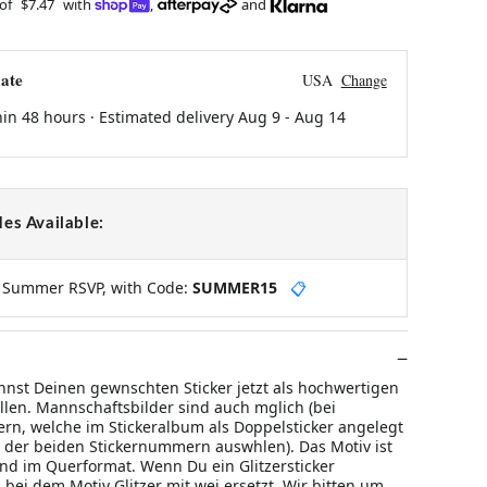
 of
$7.47
with
,
and
ate
USA
Change
hin 48 hours · Estimated delivery
Aug 9
-
Aug 14
es Available:
y Summer RSVP, with Code:
SUMMER15
📋
nst Deinen gewnschten Sticker jetzt als hochwertigen
llen. Mannschaftsbilder sind auch mglich (bei
rn, welche im Stickeralbum als Doppelsticker angelegt
e der beiden Stickernummern auswhlen). Das Motiv ist
d im Querformat. Wenn Du ein Glitzersticker
 bei dem Motiv Glitzer mit wei ersetzt. Wir bitten um