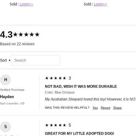
Sold :
Login>>
Sold :
Login>>
4.3
★★★★★
Based on 22 reviews
Sort
★★★★★ 3
H
NOT BAD, WISH IT WAS MORE DURABLE
Verified Purchase
Color: Blue Octopus
Hayden
My Australian Shepard loved this toy! However, it is N
San Leandro, US
WAS THIS REVIEW HELPFUL?
Yes
Report
Share
★★★★★ 5
S
GREAT FOR MY LITTLE ADOPTED DOG!