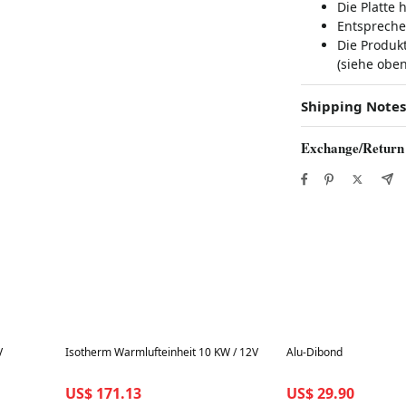
Die Platte 
Entspreche
Die Produk
(siehe oben
Shipping Notes
Exchange/Return
Best in 7 days
Best in 7 days
V
Isotherm Warmlufteinheit 10 KW / 12V
Alu-Dibond
US$ 171.13
US$ 29.90