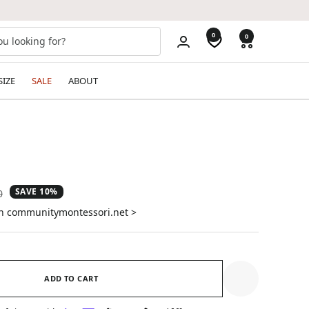
0
0
SIZE
SALE
ABOUT
SAVE 10%
ar
0
on communitymontessori.net >
ADD TO CART