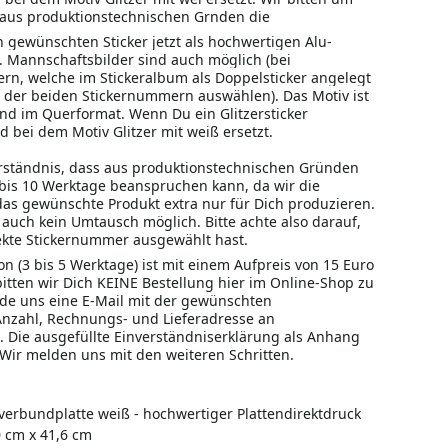
 aus produktionstechnischen Grnden die
 gewünschten Sticker jetzt als hochwertigen Alu-
. Mannschaftsbilder sind auch möglich (bei
rn, welche im Stickeralbum als Doppelsticker angelegt
e der beiden Stickernummern auswählen). Das Motiv ist
d im Querformat. Wenn Du ein Glitzersticker
d bei dem Motiv Glitzer mit weiß ersetzt.
rständnis, dass aus produktionstechnischen Gründen
 bis 10 Werktage beanspruchen kann, da wir die
das gewünschte Produkt extra nur für Dich produzieren.
 auch kein Umtausch möglich. Bitte achte also darauf,
ekte Stickernummer ausgewählt hast.
n (3 bis 5 Werktage) ist mit einem Aufpreis von 15 Euro
bitten wir Dich KEINE Bestellung hier im Online-Shop zu
ende uns eine E-Mail mit der gewünschten
nzahl, Rechnungs- und Lieferadresse an
. Die ausgefüllte Einverständniserklärung als Anhang
 Wir melden uns mit den weiteren Schritten.
erbundplatte weiß - hochwertiger Plattendirektdruck
0 cm x 41,6 cm