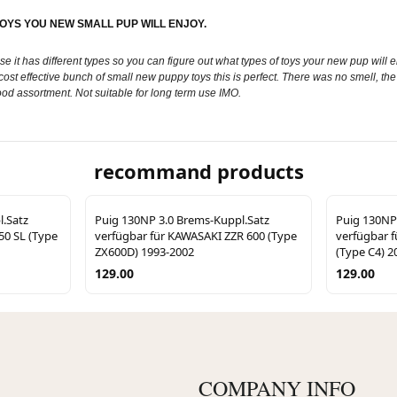
TOYS YOU NEW SMALL PUP WILL ENJOY.
e it has different types so you can figure out what types of toys your new pup will en
a cost effective bunch of small new puppy toys this is perfect. There was no smell, 
od assortment. Not suitable for long term use IMO.
recommand products
l.Satz
Puig 130NP 3.0 Brems-Kuppl.Satz
Puig 130NP
50 SL (Type
verfügbar für KAWASAKI ZZR 600 (Type
verfügbar 
ZX600D) 1993-2002
(Type C4) 2
129.00
129.00
COMPANY INFO