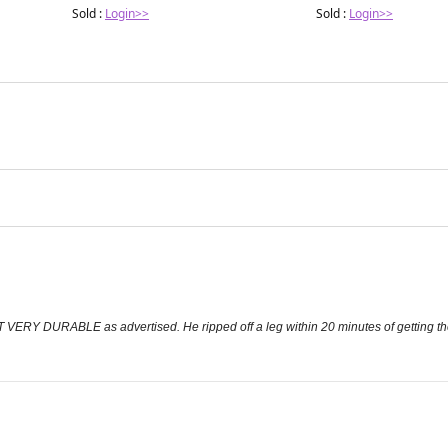
Sold :
Login>>
Sold :
Login>>
OT VERY DURABLE as advertised. He ripped off a leg within 20 minutes of getting the