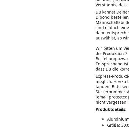
Verstndnis, dass
Du kannst Deinen
Dibond bestellen
Mannschaftsbilde
sind einfach ein
dann entsprechen
auswählst, so wir
Wir bitten um Ve
die Produktion 7
Bestellung bzw. 
Entsprechend ist
dass Du die korr
Express-Produktio
möglich. Hierzu 
tätigen. Bitte s
Stickernummer, A
[email protected]
nicht vergessen.
Produktdetails:
Aluminiumv
Größe: 30,