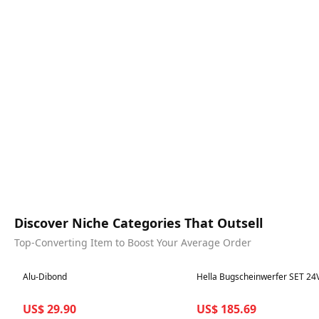
Discover Niche Categories That Outsell
Top-Converting Item to Boost Your Average Order
Best in 7 days
Best in 7 days
Alu-Dibond
Hella Bugscheinwerfer SET 24
US$ 29.90
US$ 185.69