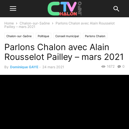
Home
Chalon-sur-Saône
Parlons Chalon avec Alain Rousselot
Pailley – mars 2021
Chalon-sur-Saône
Politique
Conseil municipal
Parlons Chalon
Parlons Chalon avec Alain
Rousselot Pailley – mars 2021
1672
0
By
Dominique GAYE
-
24 mars 2021