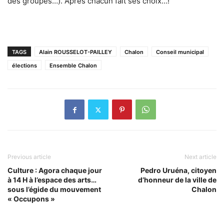
des groupes…). Après chacun fait ses choix…!
TAGS
Alain ROUSSELOT-PAILLEY
Chalon
Conseil municipal
élections
Ensemble Chalon
Previous article
Next article
Culture : Agora chaque jour
Pedro Uruéna, citoyen
à 14 H à l’espace des arts…
d’honneur de la ville de
sous l’égide du mouvement
Chalon
« Occupons »