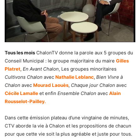
Tous les mois
ChalonTV donne la parole aux 5 groupes du
Conseil Municipal : le groupe majoritaire du maire
Gilles
Platret
,
En Avant Chalon
, Les groupes minoritaires
Cultivons Chalon
avec
Nathalie Leblanc
,
Bien Vivre à
Chalon
avec
Mourad Laouès
,
Chaque jour Chalon
avec
Cécile Lamalle
et enfin
Ensemble Chalon
avec
Alain
Rousselot-Pailley.
Dans cette émission plateau d’une vingtaine de minutes,
CTV aborde la vie à Chalon et les propositions de chacun
pour que cette vie soit la plus agréable et juste pour tous.