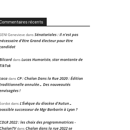
Commentaires récents
Sénatoriales : Il n’est pas
SENI Genevieve
dans
nécessaire d’être Grand électeur pour être
candidat
Bilcard
Lucas Humoriste, star montante de
dans
TikTok
caca
CP : Chalon Dans la Rue 2020 : Édition
dans
traditionnelle annulée… Des nouveautés
envisagées !
L’Évêque du diocèse d’Autun…
Sordot
dans
possible successeur de Mgr Barbarin à Lyon ?
CDLR 2022 : les choix des programmatrices -
ChalonTV
Chalon dans la rue 2022 se
dans