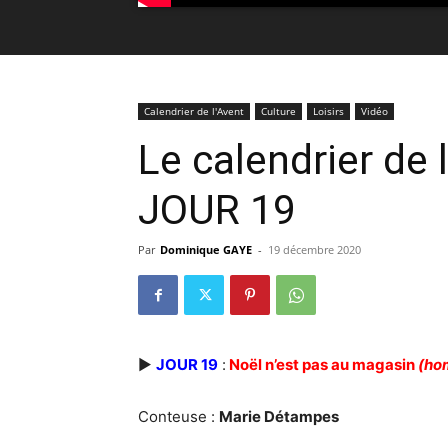
Calendrier de l'Avent
Culture
Loisirs
Vidéo
Le calendrier de 
JOUR 19
Par
Dominique GAYE
-
19 décembre 2020
►
JOUR 19
:
Noël n’est pas au magasin
(ho
Conteuse :
Marie Détampes