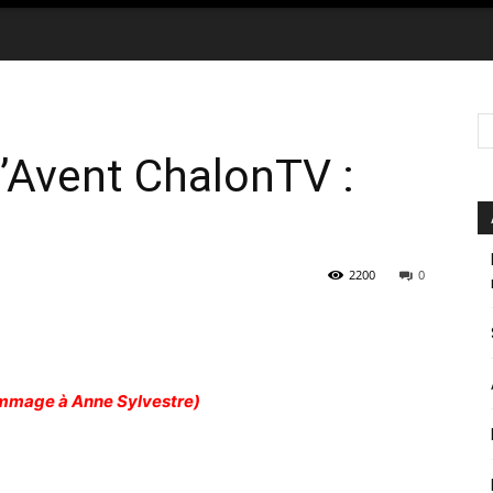
l’Avent ChalonTV :
2200
0
mmage à Anne Sylvestre)