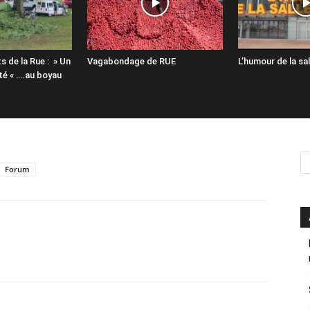
s de la Rue : » Un
Vagabondage de RUE
L’humour de la sal
té « ….au boyau
Forum