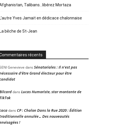
Afghanistan, Talibans…libérez Mortaza
L’autre Yves Jamait en dédicace chalonnaise
La bêche de St-Jean
Commentaires récents
Sénatoriales : Il n’est pas
SENI Genevieve
dans
nécessaire d’être Grand électeur pour être
candidat
Bilcard
Lucas Humoriste, star montante de
dans
TikTok
caca
CP : Chalon Dans la Rue 2020 : Édition
dans
traditionnelle annulée… Des nouveautés
envisagées !