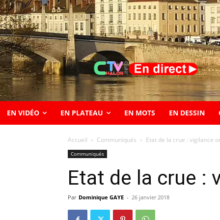
EN VIDÉO
EN PLATEAU
EN MOTS
EN DESSIN
Accueil
Communiqués
Etat de la crue : vigilance 
Communiqués
Etat de la crue :
Par
Dominique GAYE
-
26 janvier 2018