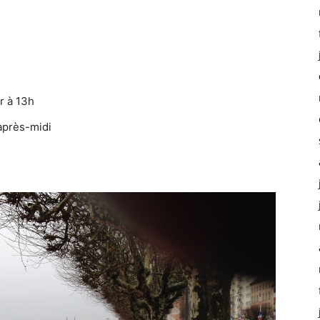
r à 13h
 après-midi