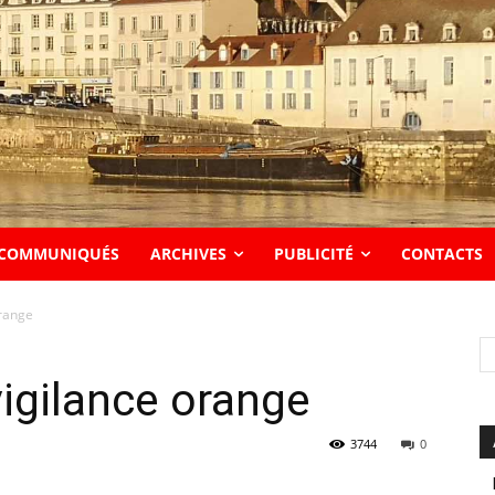
COMMUNIQUÉS
ARCHIVES
PUBLICITÉ
CONTACTS
orange
 vigilance orange
3744
0