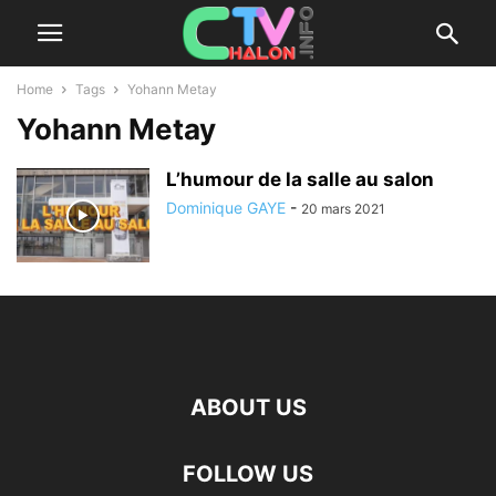
Home
Tags
Yohann Metay
Yohann Metay
L’humour de la salle au salon
Dominique GAYE
-
20 mars 2021
ABOUT US
FOLLOW US