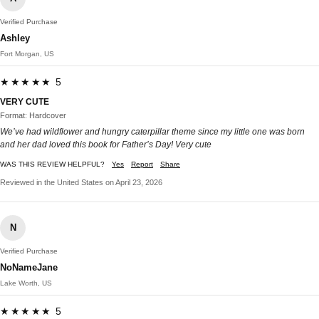
Verified Purchase
Ashley
Fort Morgan, US
★★★★★ 5
VERY CUTE
Format: Hardcover
We’ve had wildflower and hungry caterpillar theme since my little one was born
and her dad loved this book for Father’s Day! Very cute
WAS THIS REVIEW HELPFUL?
Yes
Report
Share
Reviewed in the United States on April 23, 2026
N
Verified Purchase
NoNameJane
Lake Worth, US
★★★★★ 5