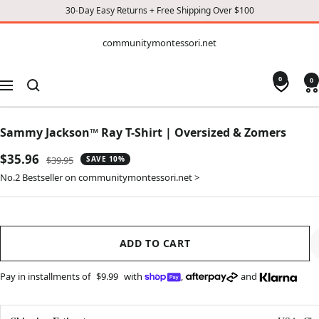
30-Day Easy Returns + Free Shipping Over $100
CONTENT
communitymontessori.net
communitymontessori.net
0
0
Navigation
Sammy Jackson™ Ray T-Shirt | Oversized & Zomers
Sale
$35.96
Regular
$39.95
SAVE 10%
price
price
No.2 Bestseller on communitymontessori.net >
ADD TO CART
Pay in installments of
$9.99
with
,
and