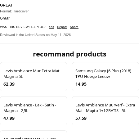
GREAT
Format: Hardcover
Great
WAS THIS REVIEW HELPFUL?
Yes
Report
Share
Reviewed in the United States on May 11, 2026
recommand products
Levis Ambiance Mur Extra Mat
Samsung Galaxy J6 Plus (2018)
Magma 5L
TPU Hoesje Leeuw
62.39
14.95
Levis Ambiance - Lak - Satin -
Levis Ambiance Muurverf - Extra
Magma - 2,5L
Mat - Mojito 1+1GRATIS - 5L
47.99
57.59
Muurverf Latex Mat 2,5L 001