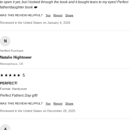
to open it yet, but I looked through the book and it bought tears to my eyes! Perfect
father/daughter book ❤️
WAS THIS REVIEW HELPFUL?
Yes
Report
Share
Reviewed in the United States on January 6, 2026
N
Verified Purchase
Natalie Hightower
Massapequa, US
★★★★★ 5
PERFECT!
Format: Hardcover
Perfect Fathers Day gift!
WAS THIS REVIEW HELPFUL?
Yes
Report
Share
Reviewed in the United States on December 28, 2025
A