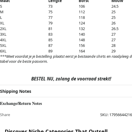
Maat
Lengte
Borst
Mouw
S
73
106
24.5
M
75
112
25
L
77
118
25
XL
79
124
26
2XL
81
132
26.5
3XL
83
140
27
4XL
85
148
27
5XL
87
156
28
6XL
89
164
29
***Meet voordat je je bestelling plaatst eerst je bestaande shirts en raadpleeg 
tabel voor de beste pasvorm.
BESTEL NU, zolang de voorraad strekt!
Shipping Notes
Exchange/Return Notes
Share
SKU:
17956644216
Discover Niche Categories That Outsell