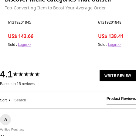
Top-Converting Item to Boost Your Average Order
Best in 7 days
Best in 7 days
61319201845
61319201848
US$ 143.66
US$ 139.41
Sold :
Login>>
Sold :
Login>>
4.1
★★★★★
WRITE REVIEW
Based on 15 reviews
Product Reviews
Sort
A
Verified Purchase