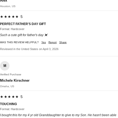
Alex
Houston, US
★★★★★ 5
PERFECT FATHER'S DAY GIFT
Format: Hardcover
Such a cute gift for father's day 💓
WAS THIS REVIEW HELPFUL?
Yes
Report
Share
Reviewed in the United States on April 3, 2026
M
Verified Purchase
Michele Kirschner
Omaha, US
★★★★★ 5
TOUCHING
Format: Hardcover
I bought this for my 4 yr old Granddaughter to give to my Son. He hasn't been able