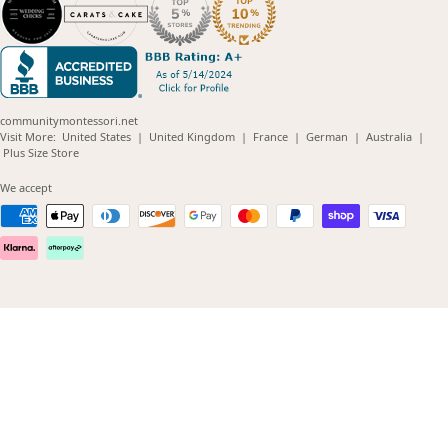
communitymontessori.net
(opens
(opens
(opens
(opens
(opens
Visit More:
United States
|
United Kingdom
|
France
|
German
|
Australia
|
(opens
in
in
in
in
in
Plus Size Store
in
new
new
new
new
new
new
window)
window)
window)
window)
windo
We accept
window)