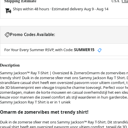
Shipping Estimate
USA
Cha
Ships within 48 hours · Estimated delivery
Aug 9
-
Aug 14
Promo Codes Available:
For Your Every Summer RSVP, with Code:
SUMMER15
📋
Description
Sammy Jackson™ Ray T-Shirt | Oversized & ZomersOmarm de zomervibes 
trendy shirt! Duik in de zomerse sfeer met ons Sammy Jackson Ray T Shirt. 
strandklare casual shirt heeft een oversized pasvorm voor ultiem comfort, t
de 3D bloemenprint een vleugje tropische charme toevoegt. Perfect voor h
zomerdagen, maken de korte mouwen en casual overhemdstijl het een ide
keuze voor mannen die zowel comfort als stijl waarderen in hun garderobe.
Sammy Jackson Ray T Shirt is er in 1 uniek
Omarm de zomervibes met trendy shirt!
Duik in de zomerse sfeer met ons Sammy Jackson™ Ray T-Shirt. Dit strandkl
casual shirt heeft een oversized pasvorm voor ultiem comfort, terwijl de 3D