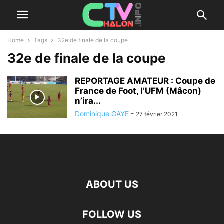
Home
Tags
32e de finale de la coupe
32e de finale de la coupe
REPORTAGE AMATEUR : Coupe de
France de Foot, l’UFM (Mâcon)
n’ira...
Dominique GAYE
-
27 février 2021
ABOUT US
FOLLOW US