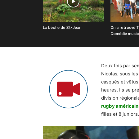
La bêche de St-Jean
On a retrouvé 
Comédie music
Deux fois par sema
Nicolas, sous le
casqués et vêtus
heures. Ils se pr
division régional
rugby américain
filles et 8 juniors.