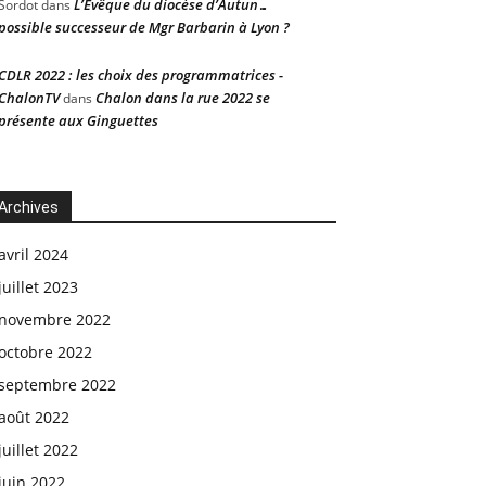
L’Évêque du diocèse d’Autun…
Sordot
dans
possible successeur de Mgr Barbarin à Lyon ?
CDLR 2022 : les choix des programmatrices -
ChalonTV
Chalon dans la rue 2022 se
dans
présente aux Ginguettes
Archives
avril 2024
juillet 2023
novembre 2022
octobre 2022
septembre 2022
août 2022
juillet 2022
juin 2022