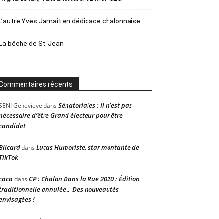
L’autre Yves Jamait en dédicace chalonnaise
La bêche de St-Jean
Commentaires récents
Sénatoriales : Il n’est pas
SENI Genevieve
dans
nécessaire d’être Grand électeur pour être
candidat
Bilcard
Lucas Humoriste, star montante de
dans
TikTok
caca
CP : Chalon Dans la Rue 2020 : Édition
dans
traditionnelle annulée… Des nouveautés
envisagées !