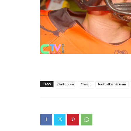
TAGS
Centurions
Chalon
football américain