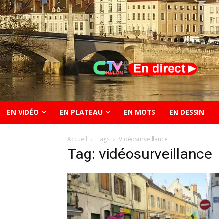
EN VIDÉO
EN PLATEAU
EN MOTS
EN DESSIN
Accueil
Tags
Vidéosurveillance
Tag: vidéosurveillance