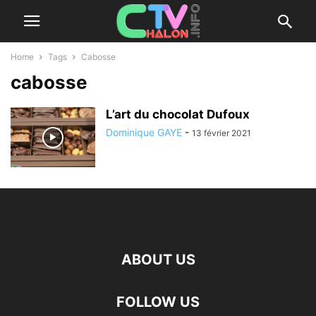
Home
Tags
Cabosse
cabosse
L’art du chocolat Dufoux
Dominique GAYE
-
13 février 2021
ABOUT US
FOLLOW US