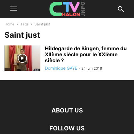
Home
Tags
Saint just
Saint just
Hildegarde de Bingen, femme du
XIIème siècle pour le XXIème
siècle ?
Dominique GAYE
-
24 juin 2019
ABOUT US
FOLLOW US