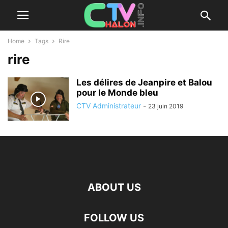
Home
Tags
Rire
rire
Les délires de Jeanpire et Balou
pour le Monde bleu
CTV Administrateur
-
23 juin 2019
ABOUT US
FOLLOW US