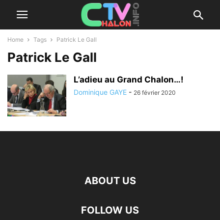
Home
Tags
Patrick Le Gall
Patrick Le Gall
L’adieu au Grand Chalon…!
Dominique GAYE
-
26 février 2020
ABOUT US
FOLLOW US