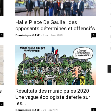
Halle Place De Gaulle : des
opposants déterminés et offensifs
Dominique GAYE
-
2 octobre 2020
0
0
s
Résultats des municipales 2020 :
Une vague écologiste déferle sur
les...
0
Dominique GAYE
-
29 juin 2020
0