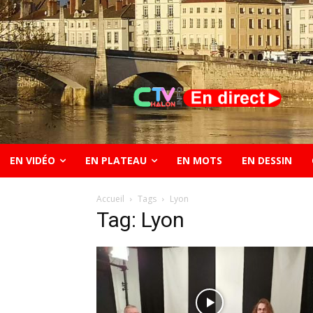
EN VIDÉO
EN PLATEAU
EN MOTS
EN DESSIN
Accueil
Tags
Lyon
Tag: Lyon