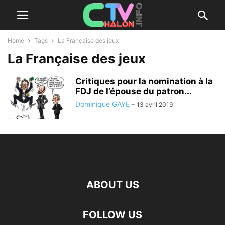
Home
Tags
La Française des jeux
La Française des jeux
Critiques pour la nomination à la
FDJ de l’épouse du patron...
Dominique GAYE
-
13 avril 2019
ABOUT US
FOLLOW US