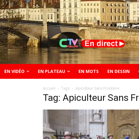
EN VIDÉO
EN PLATEAU
EN MOTS
EN DESSIN
Accueil
Tags
Apiculteur Sans Frontière
Tag: Apiculteur Sans Fr