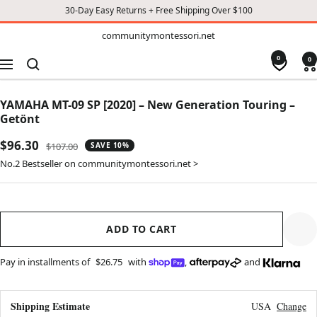
30-Day Easy Returns + Free Shipping Over $100
TO
communitymontessori.net
communitymontessori.net
CONTENT
0
0
Navigation
YAMAHA MT-09 SP [2020] – New Generation Touring –
Getönt
Sale
$96.30
Regular
$107.00
SAVE 10%
price
price
No.2 Bestseller on communitymontessori.net >
ADD TO CART
Pay in installments of
$26.75
with
,
and
Shipping Estimate
USA
Change