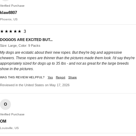
Verified Purchase
klaw8807
Phoenix, US
★★★★★ 3
DOGGOS ARE EXCITED BUT...
Size: Large, Color: 9 Packs
My dogs are ecstatic about their new ropes. But they're big and aggressive
chewers. These ropes are thinner than the pictures made them look. I'd say they're
appropriately sized for dogs up to 35 lbs - and not as great for the large breeds
show in the pictures.
WAS THIS REVIEW HELPFUL?
Yes
Report
Share
Reviewed in the United States on May 17, 2026
O
Verified Purchase
OM
Louisville, US