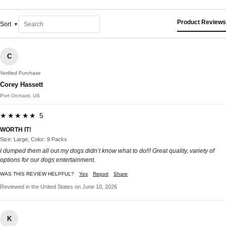
Product Reviews
Sort
C
Verified Purchase
Corey Hassett
Port Orchard, US
★★★★★ 5
WORTH IT!
Size: Large, Color: 9 Packs
I dumped them all out my dogs didn’t know what to do!!! Great quality, variety of
options for our dogs entertainment.
WAS THIS REVIEW HELPFUL?
Yes
Report
Share
Reviewed in the United States on June 10, 2026
K