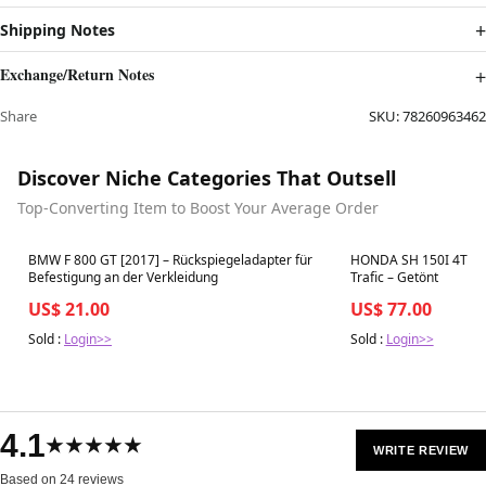
Shipping Notes
Exchange/Return Notes
Share
SKU:
78260963462
Discover Niche Categories That Outsell
Top-Converting Item to Boost Your Average Order
Best in 7 days
Best in 7 days
BMW F 800 GT [2017] – Rückspiegeladapter für
HONDA SH 150I 4T E4 
Befestigung an der Verkleidung
Trafic – Getönt
US$ 21.00
US$ 77.00
Sold :
Login>>
Sold :
Login>>
4.1
★★★★★
WRITE REVIEW
Based on 24 reviews