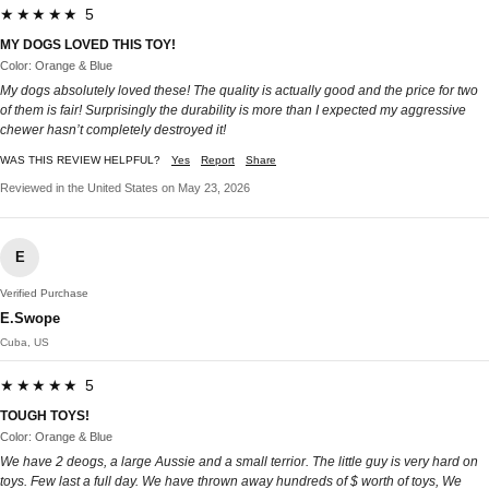
★★★★★ 5
MY DOGS LOVED THIS TOY!
Color: Orange & Blue
My dogs absolutely loved these! The quality is actually good and the price for two
of them is fair! Surprisingly the durability is more than I expected my aggressive
chewer hasn’t completely destroyed it!
WAS THIS REVIEW HELPFUL?
Yes
Report
Share
Reviewed in the United States on May 23, 2026
E
Verified Purchase
E.Swope
Cuba, US
★★★★★ 5
TOUGH TOYS!
Color: Orange & Blue
We have 2 deogs, a large Aussie and a small terrior. The little guy is very hard on
toys. Few last a full day. We have thrown away hundreds of $ worth of toys, We