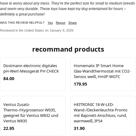
have to worry about any mess. They’re the perfect size for small to medium breeds
and seem very durable. These toys have kept my dog entertained for hours –
definitely a great purchase!
WAS THIS REVIEW HELPFUL?
Yes
Report
Share
Reviewed in the United States on January 9, 2026
recommand products
Dostmann electronic digitales
Homematic IP Smart Home
pH-Wert-Messgerät PH CHECK
Glas-Wandthermostat mit CO2-
Sensor, weiß, HmIP-WGTC
84.00
179.95
Ventus Zusatz-
HEITRONIC 18-W-LED-
Thermo-/Hygrosensor W035,
Wand-/Deckenleuchte Pronto
geeignet für Ventus W832 und
mit Bajonett-Anschluss, rund,
Ventus W835
warmweiß, IP54
22.95
31.90