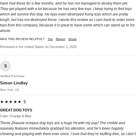
have had these for a few months, and he has not managed to destoy them yet.
They get played with a lot because he has very few toys. I keep trying to find toys
which will survive this dog. He hjas even destroyed Kong toys which are pretty
tough, but has not destroyed these. I wrote this review as I cam back to order more
toys from this company, because it is great to have some which can stand up to his
abuse.
WAS THIS REVIEW HELPFUL?
Yes
Report
Share
Reviewed in the United States on December 1, 2025
S
Verified Purchase
Simon Lindley
New York, US
★★★★★ 5
GREAT DOG TOYS
Color: Orange & Blue
These Zeaxuie octopus dog toys are a huge hit with my pup! The crinkle and
squeaky features immediately grabbed his attention, and he’s been happily
chewing and playing with them ever since. I love that they’re stuffing-free, so I don’t