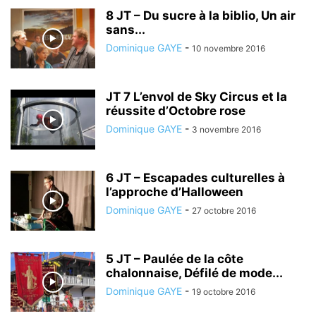
FOOTBALL
GASTRONOMIE
GENDARMERIE
GUERRE
HANDICAP
8 JT – Du sucre à la biblio, Un air
sans...
HISTOIRE
HOMMAGE
IMMIGRATION
INFORMATIQUE
INFOS TYPO
Dominique GAYE
-
10 novembre 2016
INTERNATIONAL
JEU
JEUNESSE
JUSTICE
L'ACTU PAR LA PHOTO
L'INFO PAR LES MOTS
LA PAROLE EST À VOUS
LDH
LE JT
LÉGISLATIVES
LES EVÉNEMENTS
LES INTERVIEWS D'ANTHONY
JT 7 L’envol de Sky Circus et la
LIBERTÉ
LOI
LOISIRS
MANIFESTATION
MÉDICAL
réussite d’Octobre rose
MUNICIPALES
NATURE
NOËL
NON CLASSÉ
OCCUPONS
Dominique GAYE
-
3 novembre 2016
ORIENT
PARLONS CHALON
PAROLES DE CÉLÉBRITÉS
PATRIMOINE
PCF
PÊCHE
PHILOSOPHIE
POLICE
POLITICS
POLITIQUE
6 JT – Escapades culturelles à
PORTRAIT
PRATIQUE/SORTIE
PRÉSIDENTIELLES
PRESSE
l’approche d’Halloween
RACISME
RÉGIONALES
RELIGION
REPAS
REPORTAGE VIDÉO
Dominique GAYE
-
27 octobre 2016
5 JT – Paulée de la côte
chalonnaise, Défilé de mode...
Dominique GAYE
-
19 octobre 2016