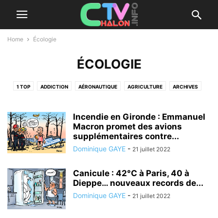
Home
Écologie
ÉCOLOGIE
1 TOP
ADDICTION
AÉRONAUTIQUE
AGRICULTURE
ARCHIVES
ARMÉE
ART
ARTICLE
ARTISAN
ARTS
ASSOCIATION
AUTISME
BIEN VIVRE À CHALON
BILLET D'HUMEUR
BOURGOGNE
Incendie en Gironde : Emmanuel
BUSSINESS
CALENDRIER DE L'AVENT
Macron promet des avions
CDLR 2018
CDLR 2019
supplémentaires contre...
CDLR 2021
CDLR 2022
CHALON
CHALON DANS LA RUE
Dominique GAYE
-
21 juillet 2022
CHALON-SUR-SAÔNE
CHORALE
CINÉMA
COMITÉ DES FÊTES ET DE BIENFAISANCE
COMMERCE
COMMUNIQUÉS
Canicule : 42°C à Paris, 40 à
CONCOURS
CONFINEMENT
COVID-19
CUISINE
CULTURE
Dieppe… nouveaux records de...
DÉPARTEMENTALES
DESSIN DE PRESSE
DIRECT
ÉCOLOGIE
Dominique GAYE
-
21 juillet 2022
ÉCONOMIE
ÉDITO
ÉDUCATION
ÉLECTIONS
ÉMISSIONS PLATEAU
EUROPE
FACE À LA CAMÉRA
FAITS DIVERS
FASCISME
FÊTE