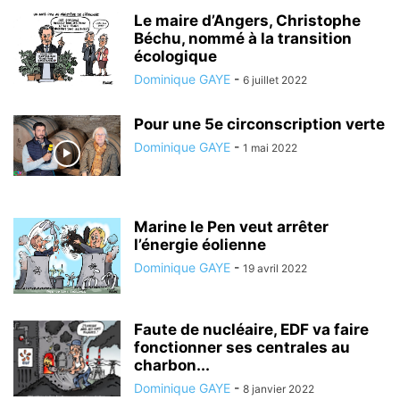
FOOTBALL
GASTRONOMIE
GENDARMERIE
GUERRE
HANDICAP
Le maire d’Angers, Christophe
Béchu, nommé à la transition
HISTOIRE
HOMMAGE
IMMIGRATION
INFORMATIQUE
INFOS TYPO
écologique
INTERNATIONAL
JEU
JEUNESSE
JUSTICE
L'ACTU PAR LA PHOTO
Dominique GAYE
-
6 juillet 2022
L'INFO PAR LES MOTS
LA PAROLE EST À VOUS
LDH
LE JT
LÉGISLATIVES
LES EVÉNEMENTS
LES INTERVIEWS D'ANTHONY
Pour une 5e circonscription verte
LIBERTÉ
LOI
LOISIRS
MANIFESTATION
MÉDICAL
Dominique GAYE
-
1 mai 2022
MUNICIPALES
NATURE
NOËL
NON CLASSÉ
OCCUPONS
ORIENT
PARLONS CHALON
PAROLES DE CÉLÉBRITÉS
PATRIMOINE
PCF
PÊCHE
PHILOSOPHIE
POLICE
POLITICS
POLITIQUE
PORTRAIT
PRATIQUE/SORTIE
Marine le Pen veut arrêter
PRÉSIDENTIELLES
PRESSE
l’énergie éolienne
RACISME
RÉGIONALES
RELIGION
REPAS
REPORTAGE VIDÉO
Dominique GAYE
-
19 avril 2022
Faute de nucléaire, EDF va faire
fonctionner ses centrales au
charbon...
Dominique GAYE
-
8 janvier 2022