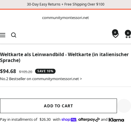
30-Day Easy Returns + Free Shipping Over $100
CONTENT
communitymontessori.net
communitymontessori.net
0
0
Navigation
Weltkarte als Leinwandbild - Weltkarte (in italienischer
Sprache)
Sale
$94.68
Regular
$105.20
SAVE 10%
price
price
No.2 Bestseller on communitymontessori.net >
ADD TO CART
Pay in installments of
$26.30
with
,
and