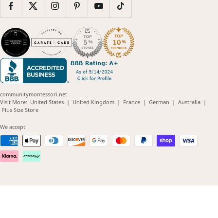
communitymontessori.net
(opens
(opens
(opens
(opens
(opens
Visit More:
United States
|
United Kingdom
|
France
|
German
|
Australia
|
(opens
in
in
in
in
in
Plus Size Store
in
new
new
new
new
new
new
window)
window)
window)
window)
windo
We accept
window)