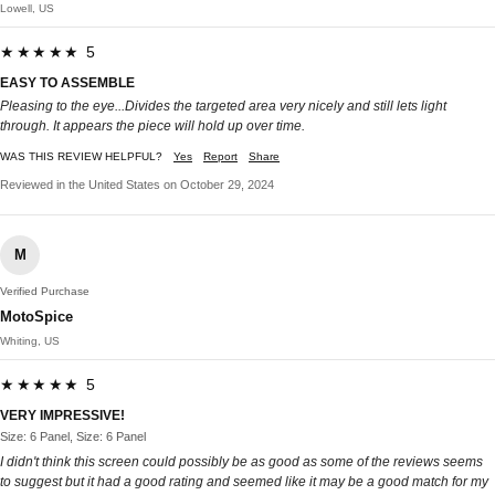
Lowell, US
★★★★★ 5
EASY TO ASSEMBLE
Pleasing to the eye...Divides the targeted area very nicely and still lets light
through. It appears the piece will hold up over time.
WAS THIS REVIEW HELPFUL?
Yes
Report
Share
Reviewed in the United States on October 29, 2024
M
Verified Purchase
MotoSpice
Whiting, US
★★★★★ 5
VERY IMPRESSIVE!
Size: 6 Panel, Size: 6 Panel
I didn't think this screen could possibly be as good as some of the reviews seems
to suggest but it had a good rating and seemed like it may be a good match for my