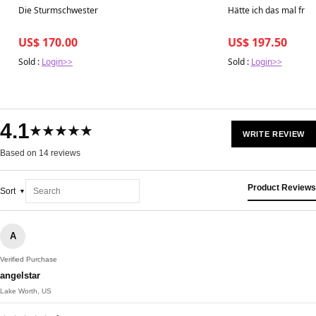
Best in 7 days
Best in 7 days
Die Sturmschwester
Hätte ich das mal früh
US$ 170.00
US$ 197.50
Sold :
Login>>
Sold :
Login>>
4.1
★★★★★
WRITE REVIEW
Based on 14 reviews
Product Reviews
Sort
A
Verified Purchase
angelstar
Lake Worth, US