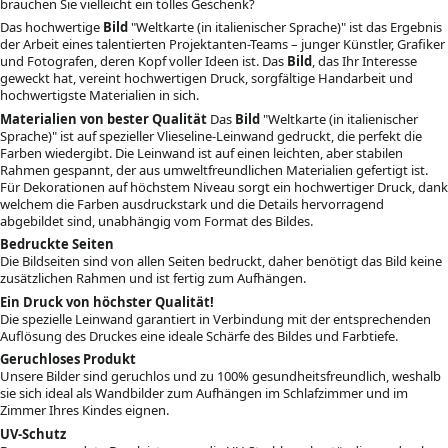
brauchen Sie vielleicht ein tolles Geschenk?
Das hochwertige
Bild
"Weltkarte (in italienischer Sprache)" ist das Ergebnis
der Arbeit eines talentierten Projektanten-Teams – junger Künstler, Grafiker
und Fotografen, deren Kopf voller Ideen ist. Das
Bild
, das Ihr Interesse
geweckt hat, vereint hochwertigen Druck, sorgfältige Handarbeit und
hochwertigste Materialien in sich.
Materialien von bester Qualität
Das
Bild
"Weltkarte (in italienischer
Sprache)" ist auf spezieller Vlieseline-Leinwand gedruckt, die perfekt die
Farben wiedergibt. Die Leinwand ist auf einen leichten, aber stabilen
Rahmen gespannt, der aus umweltfreundlichen Materialien gefertigt ist.
Für Dekorationen auf höchstem Niveau sorgt ein hochwertiger Druck, dank
welchem die Farben ausdruckstark und die Details hervorragend
abgebildet sind, unabhängig vom Format des Bildes.
Bedruckte Seiten
Die Bildseiten sind von allen Seiten bedruckt, daher benötigt das Bild keine
zusätzlichen Rahmen und ist fertig zum Aufhängen.
Ein Druck von höchster Qualität!
Die spezielle Leinwand garantiert in Verbindung mit der entsprechenden
Auflösung des Druckes eine ideale Schärfe des Bildes und Farbtiefe.
Geruchloses Produkt
Unsere Bilder sind geruchlos und zu 100% gesundheitsfreundlich, weshalb
sie sich ideal als Wandbilder zum Aufhängen im Schlafzimmer und im
Zimmer Ihres Kindes eignen.
UV-Schutz