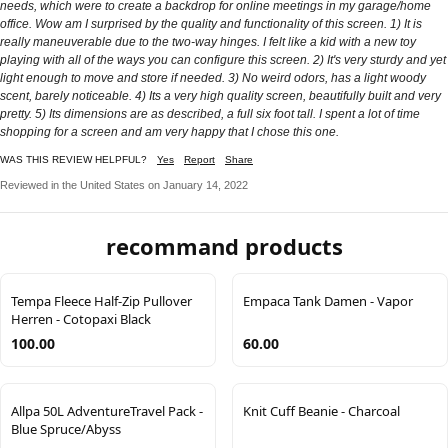
needs, which were to create a backdrop for online meetings in my garage/home
office. Wow am I surprised by the quality and functionality of this screen. 1) It is
really maneuverable due to the two-way hinges. I felt like a kid with a new toy
playing with all of the ways you can configure this screen. 2) It's very sturdy and yet
light enough to move and store if needed. 3) No weird odors, has a light woody
scent, barely noticeable. 4) Its a very high quality screen, beautifully built and very
pretty. 5) Its dimensions are as described, a full six foot tall. I spent a lot of time
shopping for a screen and am very happy that I chose this one.
WAS THIS REVIEW HELPFUL?
Yes
Report
Share
Reviewed in the United States on January 14, 2022
recommand products
Tempa Fleece Half-Zip Pullover
Empaca Tank Damen - Vapor
Herren - Cotopaxi Black
100.00
60.00
Allpa 50L AdventureTravel Pack -
Knit Cuff Beanie - Charcoal
Blue Spruce/Abyss