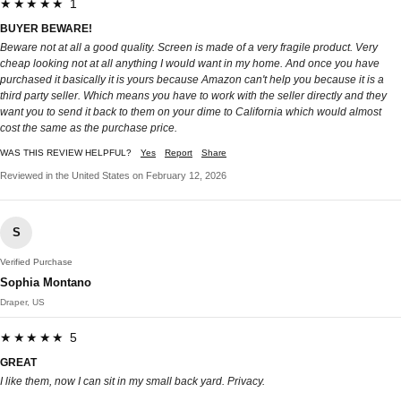
★★★★★ 1
BUYER BEWARE!
Beware not at all a good quality. Screen is made of a very fragile product. Very
cheap looking not at all anything I would want in my home. And once you have
purchased it basically it is yours because Amazon can't help you because it is a
third party seller. Which means you have to work with the seller directly and they
want you to send it back to them on your dime to California which would almost
cost the same as the purchase price.
WAS THIS REVIEW HELPFUL?
Yes
Report
Share
Reviewed in the United States on February 12, 2026
S
Verified Purchase
Sophia Montano
Draper, US
★★★★★ 5
GREAT
I like them, now I can sit in my small back yard. Privacy.